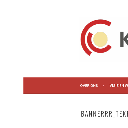
Spring
naar
inhoud
OVER ONS
VISIE EN 
BANNERRR_TEKE