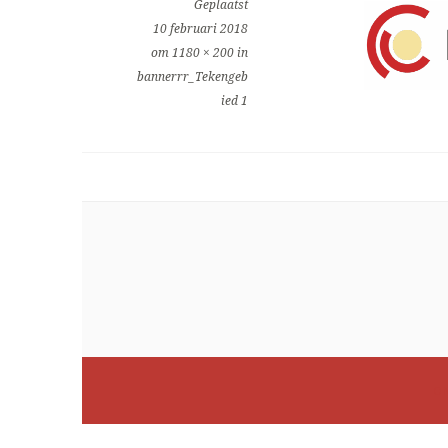
Geplaatst
10 februari 2018
om
1180 × 200
in
bannerrr_Tekengeb
ied 1
O