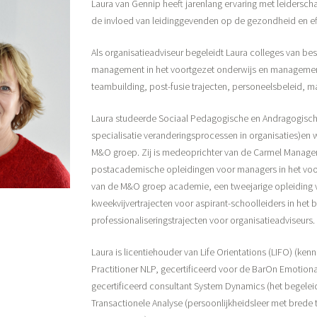
Laura van Gennip heeft jarenlang ervaring met leiderscha
de invloed van leidinggevenden op de gezondheid en effe
Als organisatieadviseur begeleidt Laura colleges van 
management in het voortgezet onderwijs en management
teambuilding, post-fusie trajecten, personeelsbeleid, 
Laura studeerde Sociaal Pedagogische en Andragogisch
specialisatie veranderingsprocessen in organisaties)en w
M&O groep. Zij is medeoprichter van de Carmel Mana
postacademische opleidingen voor managers in het voort
van de M&O groep academie, een tweejarige opleiding vo
kweekvijvertrajecten voor aspirant-schoolleiders in het 
professionaliseringstrajecten voor organisatieadviseurs.
Laura is licentiehouder van Life Orientations (LIFO) (ken
Practitioner NLP, gecertificeerd voor de BarOn Emotion
gecertificeerd consultant System Dynamics (het begeleid
Transactionele Analyse (persoonlijkheidsleer met brede