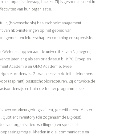
p- en organisatievraagstukken. Zij is gespecialiseerd in
ctiviteit van hun organisatie.
bestuur, (bovenschools) basisschoolmanagement,
 van hbo-instellingen op het gebied van
management en leiderschap en coaching en supervisie.
e Wetenschappen aan de universiteit van Nijmegen(
erkte jarenlang als senior adviseur bij KPC Groep en
gement Academie en OMO Academie, twee
gezet onderwijs. Zij was een van de initiatiefnemers
or (aspirant) basisschooldirecteuren. Zij ontwikkelde
basisonderwijs en train-de-trainer programma's en
nis over voorkeurgedragsstijlen), gecertificeerd Master
al Quotient Inventory (de zogenaamde EQ-test),
en van organisatieopstellingen) en specialist in
 toepassingsmogelijkheden in o.a. communicatie en